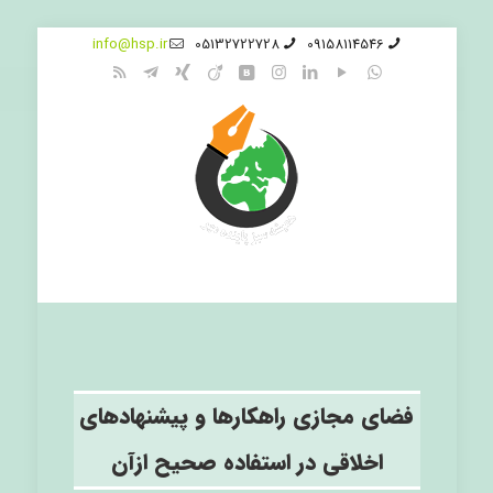
info@hsp.ir
05132722728
09158114546
فضای مجازی راهکارها و پیشنهادهای
اخلاقی در استفاده صحیح ازآن