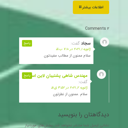
اطلاعات بیشتر
2 Comments
سجاد
گفت:
پاسخ
ژانویه 1, 2021 در 7:10 ب.ظ
سلام ممنون از مطالب مفیدتون
مهندس شاهی پشتیبان لاین استور
پاسخ
گفت:
ژانویه 2, 2021 در 3:52 ق.ظ
سلام .ممنون از نطزتون
دیدگاهتان را بنویسید
نشانی ایمیل شما منتشر نخواهد شد.
بخش‌های موردنیاز