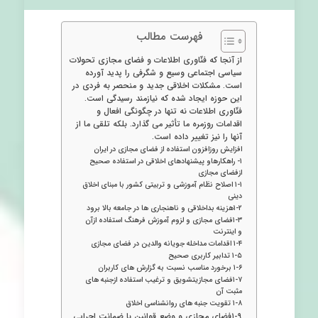
فهرست مطالب
از آنجا که فنّاوری اطلاعات و فضای مجازی تحولات
سیاسی اجتماعی وسیع و شگرفی را پدید آورده
است. مشکلات اخلاقی جدید و منحصر به فردی در
این حوزه ایجاد شده که نیازمند رسیدگی است.
فنّاوری اطلاعات نه تنها در چگونگی افعال و
اقدامات روزمره ما تأثیر می گذارد. بلکه تلقی ما از
آنها را نیز تغییر داده است.
افزایش روزافزون استفاده از فضای مجازی در ایران
۱- راهکارهاو پیشنهادهای اخلاقی در استفاده صحیح
ازفضای مجازی
۱-۱ اصلاح نظام آموزشی و تربیتی کشور با مبنای اخلاق
دینی
۱-۲هزینه بداخلاقی و ناهنجاری ها در جامعه بالا برود
۱-۳فضای مجازی و لزوم آموزش فرهنگ استفاده ازآن
و اینترنت
۱-۴ اقدامات مداخله جویانه والدین در فضای مجازی
۱-۵ تدابیر کاربری صحیح
۱-۶ برخورد مناسب نسبت به گزارش های کاربران
۱-۷فضای مجازیتشویق و ترغیب استفاده ازجنبه های
مثبت آن
۱-۸ تقویت جنبه های روانشناسی اخلاق
۱-۹فضای مجازی و وضع قوانین با ضمانت اجرایی