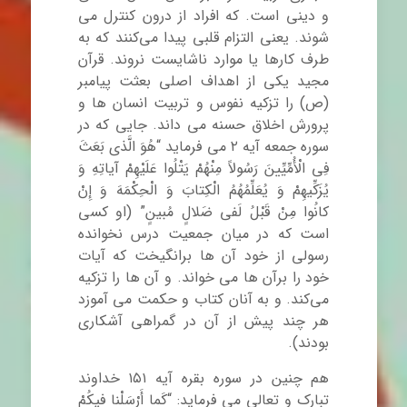
و دینی است. که افراد از درون کنترل می
شوند. یعنی التزام قلبی پیدا می‌کنند که به
طرف کارها یا موارد ناشایست نروند. قرآن
مجید یکی از اهداف اصلی بعثت پیامبر
(ص) را تزکیه نفوس و تربیت انسان ها و
پرورش اخلاق حسنه می داند. جایی که در
سوره جمعه آیه ۲ می فرماید “هُوَ الَّذی بَعَثَ
فِی الْأُمِّیِّینَ رَسُولاً مِنْهُمْ یَتْلُوا عَلَیْهِمْ آیاتِهِ وَ
یُزَکِّیهِمْ وَ یُعَلِّمُهُمُ الْکِتابَ وَ الْحِکْمَهَ وَ إِنْ
کانُوا مِنْ قَبْلُ لَفی‏ ضَلالٍ مُبینٍ” (او کسی
است که در میان جمعیت درس نخوانده
رسولی از خود آن ها برانگیخت که آیات
خود را برآن ها می خواند. و آن ها را تزکیه
می‌کند. و به آنان کتاب و حکمت می آموزد
هر چند پیش از آن در گمراهی آشکاری
بودند).
هم چنین در سوره بقره آیه ۱۵۱ خداوند
تبارک و تعالی می فرماید: “کَما أَرْسَلْنا فیکُمْ