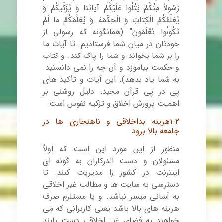
رَسُولاً مِنْکُمْ یَتْلُوا عَلَیْکُمْ آیاتِنا وَ یُزَکِّیکُمْ وَ
یُعَلِّمُکُمُ الْکِتابَ وَ الْحِکْمَهَ وَ یُعَلِّمُکُمْ ما لَمْ
تَکُونُوا تَعْلَمُونَ” (همانگونه که رسولی از
خودتان در میان شما فرستادیم .تا آیات ما
را بر شما بخواند و شما را پاک کند. و کتاب
و حکمت بیاموزد و آن چه را نمی دانستید.
به شما یاد بدهد). این آیات و تأکید های
پی در پی قرآن مجید، دلیل روشنی بر
اهمیت پرورش اخلاق و تزکیه نفوس است.
۱-۲هزینه بداخلاقی و ناهنجاری ها در
جامعه بالا برود
منظور از این مورد این است که اولاً
مسئولان و دست اندرکاران به گونه ای
اینترنت در کشور را مدیریت کنند. تا
دسترسی به سایت ها و مطالب غیر اخلاقی
به آسانی میسر نباشد. و یا مستلزم صرف
هزینه های بالا باشد یعنی کاربرانی که می
خواهند به فضای غیر اخلاقی دست یابند