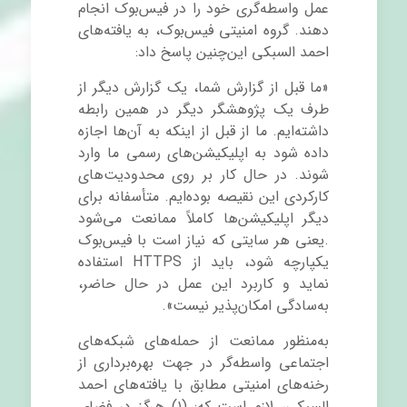
عمل واسطه‌گری خود را در فیس‌بوک انجام
دهند. گروه امنیتی فیس‌بوک، به یافته‌های
احمد السبکی این‌چنین پاسخ داد:
«ما قبل از گزارش شما، یک گزارش دیگر از
طرف یک پژوهشگر دیگر در همین رابطه
داشته‌ایم. ما از قبل از اینکه به آن‌ها اجازه
داده شود به اپلیکیشن
های رسمی ما وارد
شوند. در حال کار بر روی محدودیت‌های
کارکردی این نقیصه بوده‌ایم. متأسفانه برای
دیگر اپلیکیشن
ها کاملاً ممانعت می‌شود
.یعنی هر سایتی که نیاز است با فیس‌بوک
یکپارچه شود، باید از
HTTPS
استفاده
نماید و کاربرد این عمل در حال حاضر،
به‌سادگی امکان‌پذیر نیست».
به‌منظور ممانعت از حمله‌های شبکه‌های
اجتماعی واسطه‌گر در جهت بهره‌برداری از
رخنه‌های امنیتی مطابق با یافته‌های احمد
السبکی، لازم است که: (۱) هرگز در فضای