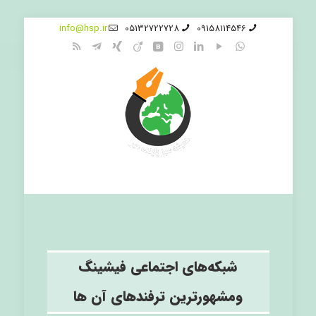
info@hsp.ir
05132722728
09158114546
شبکه‌های اجتماعی فیشینگ
ومشهورترین ترفندهای آن ها