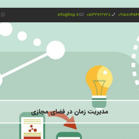
info@hsp.ir
05132722728
0915811454
مدیریت زمان در فضای مجازی