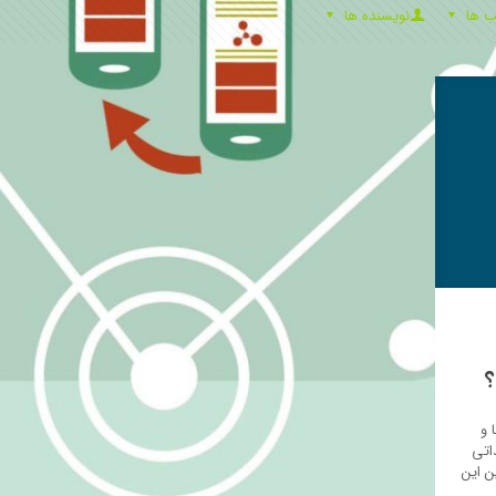
ب ها
نویسنده ها
 و
اتی
ن این