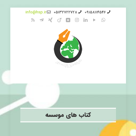
info@hsp.ir
05132722728
09158114546
کتاب های موسسه