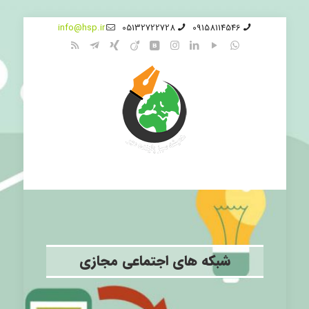
info@hsp.ir
05132722728
09158114546
شبکه های اجتماعی مجازی