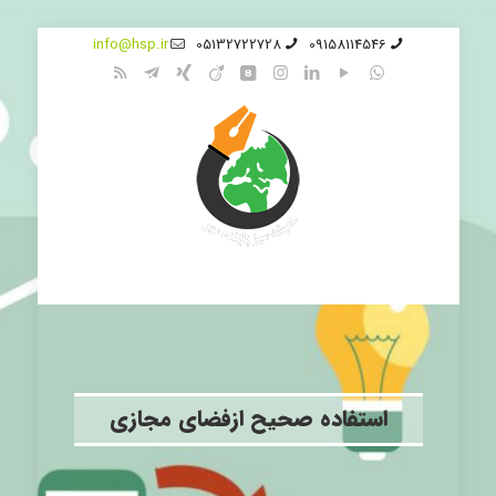
info@hsp.ir
05132722728
09158114546
استفاده صحیح ازفضای مجازی