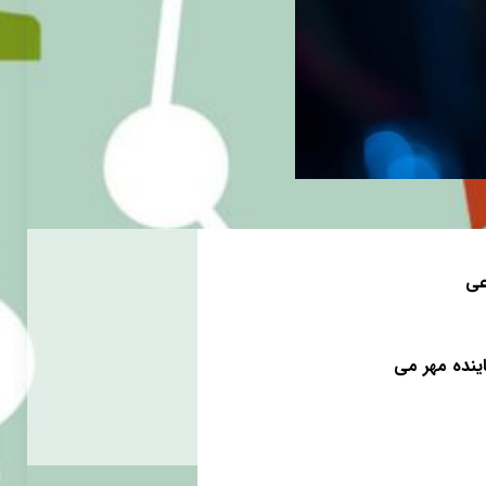
عی
نده مهر
می