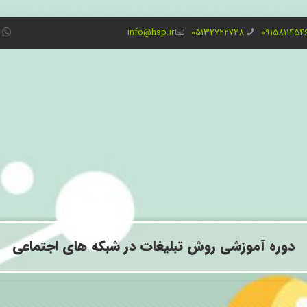
info@hsp.ir
05132722728
0915811454
دوره آموزشی روش تبلیغات در شبکه های اجتماعی