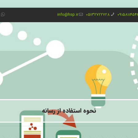
info@hsp.ir
05132722728
0915811454
نحوه استفاده از رسانه