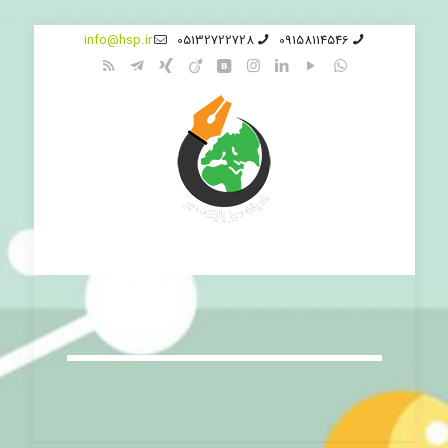
info@hsp.ir
05132722728
09158114546