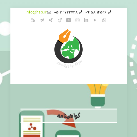
info@hsp.ir
05132722728
09158114546
گواهینامه